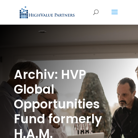
Archiv: HVP
Global
Opportunities
Fund formerly
H.A.M.