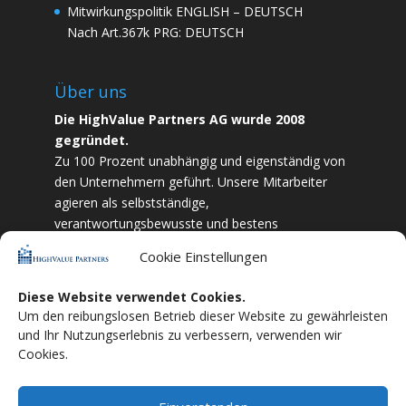
Mitwirkungspolitik
ENGLISH
–
DEUTSCH
Nach Art.367k PRG:
DEUTSCH
Über uns
Die HighValue Partners AG wurde 2008
gegründet.
Zu 100 Prozent unabhängig und eigenständig von
den Unternehmern geführt. Unsere Mitarbeiter
agieren als selbstständige,
verantwortungsbewusste und bestens
ausgebildete Finanzfachkräfte. Durch Vertrauen
Cookie Einstellungen
und Zielstrebigkeit sind wir bestrebt das
bestmögliche für unsere Kunden zu liefern.
Diese Website verwendet Cookies.
Um den reibungslosen Betrieb dieser Website zu gewährleisten
HighValue Partners ist Mitglied vom:
VuVL –
und Ihr Nutzungserlebnis zu verbessern, verwenden wir
Verein unabhängiger Vermögensverwalter
Cookies.
in Liechtenstein