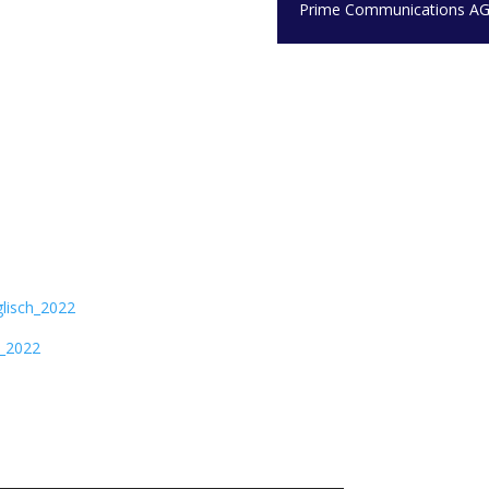
Prime Communications A
glisch_2022
h_2022