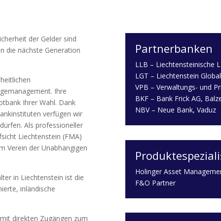
icherheit der Gelder sind
Partnerbanken
 in die nächste Generation
LLB – Liechtensteinische 
LGT – Liechtenstein Globa
heitlichen
VPB – Verwaltungs- und Pr
agemanagement. Ihre
BKF – Bank Frick AG, Balz
otbank Ihrer Wahl. Dank
NBV – Neue Bank, Vaduz
ankinstituten verfügen wir
ürfen. Als professioneller
sicht Liechtenstein (FMA)
dem Verein der Unabhängigen
Produktespeziali
Holinger Asset Manageme
r in Liechtenstein ist die
F&O Partner
ierte, inländische
tz mit direkten Zugängen zum