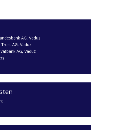
Landesbank AG, Vaduz
l Trust AG, Vaduz
ivatbank AG, Vaduz
ers
sten
nt