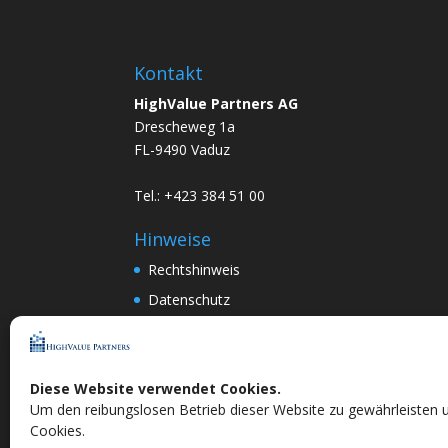
Kontakt
HighValue Partners AG
Drescheweg 1a
FL-9490 Vaduz
Tel.: +423 384 51 00
Hinweise
Rechtshinweis
Datenschutz
Nachhaltigkeit bei der HighValue Partners AG
Mitwirkungspolitik
ENGLISH
–
DEUTSCH
Nach Art.367k PRG:
DEUTSCH
Diese Website verwendet Cookies.
Um den reibungslosen Betrieb dieser Website zu gewährleisten 
Cookies.