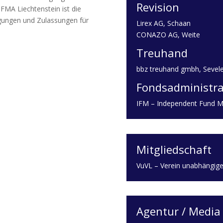
Revision
FMA Liechtenstein ist die
igungen und Zulassungen für
Lirex AG, Schaan
CONAZO AG, Weite
Treuhand
bbz treuhand gmbh, Sevel
Fondsadministra
IFM – Independent Fund 
Mitgliedschaft
VuVL – Verein unabhängige
Agentur / Media