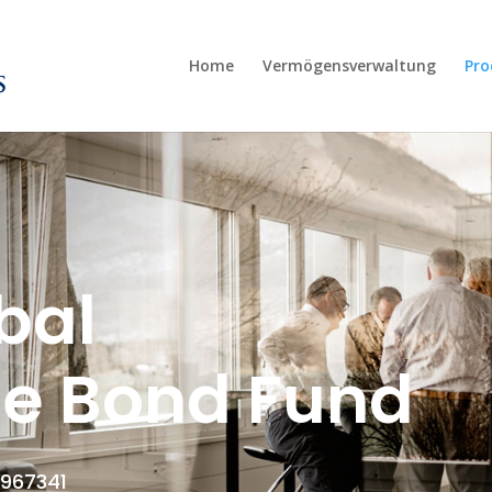
Home
Vermögensverwaltung
Pro
bal
le Bond Fund
45967341