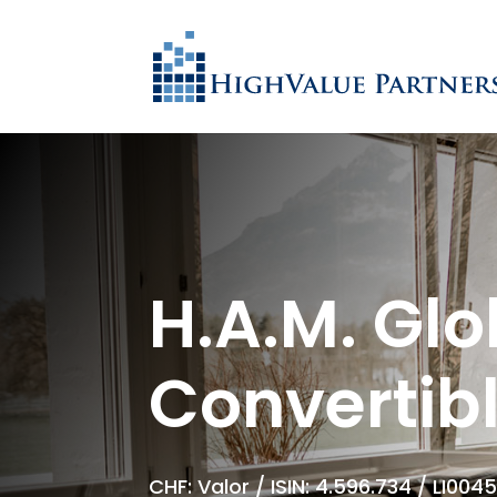
H.A.M. Glo
Convertib
CHF: Valor / ISIN: 4.596.734 / LI00