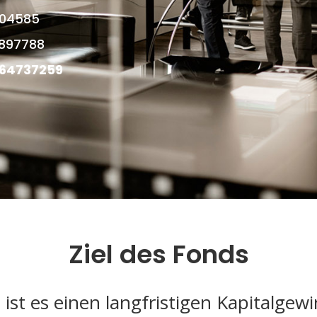
0404585
28897788
0364737259
Ziel des Fonds
 ist es einen langfristigen Kapitalgewi