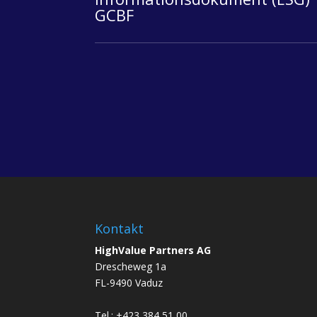
GCBF
Kontakt
HighValue Partners AG
Drescheweg 1a
FL-9490 Vaduz
Tel.: +423 384 51 00