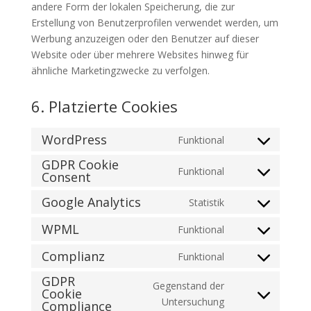
andere Form der lokalen Speicherung, die zur
Erstellung von Benutzerprofilen verwendet werden, um
Werbung anzuzeigen oder den Benutzer auf dieser
Website oder über mehrere Websites hinweg für
ähnliche Marketingzwecke zu verfolgen.
6. Platzierte Cookies
WordPress
Funktional
Consent
GDPR Cookie
to
Funktional
Consent
Consent
service
to
wordpress
Google Analytics
Statistik
Consent
service
to
gdpr-
WPML
Funktional
Consent
service
cookie-
to
Complianz
Funktional
google-
consent
Consent
service
analytics
GDPR
to
wpml
Gegenstand der
Cookie
service
Consent
Untersuchung
Compliance