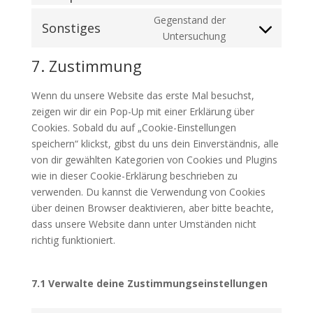
complianz
to
Gegenstand der
service
Sonstiges
Consent
Untersuchung
gdpr-
to
cookie-
7. Zustimmung
service
compliance
sonstiges
Wenn du unsere Website das erste Mal besuchst,
zeigen wir dir ein Pop-Up mit einer Erklärung über
Cookies. Sobald du auf „Cookie-Einstellungen
speichern“ klickst, gibst du uns dein Einverständnis, alle
von dir gewählten Kategorien von Cookies und Plugins
wie in dieser Cookie-Erklärung beschrieben zu
verwenden. Du kannst die Verwendung von Cookies
über deinen Browser deaktivieren, aber bitte beachte,
dass unsere Website dann unter Umständen nicht
richtig funktioniert.
7.1 Verwalte deine Zustimmungseinstellungen