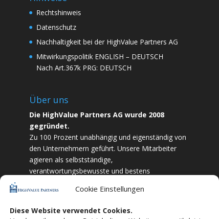
Rechtshinweis
Datenschutz
Nachhaltigkeit bei der HighValue Partners AG
Mitwirkungspolitik
ENGLISH
–
DEUTSCH
Nach Art.367k PRG:
DEUTSCH
Über uns
Die HighValue Partners AG wurde 2008
gegründet.
Zu 100 Prozent unabhängig und eigenständig von
den Unternehmern geführt. Unsere Mitarbeiter
agieren als selbstständige,
verantwortungsbewusste und bestens
ausgebildete Finanzfachkräfte. Durch Vertrauen
Cookie Einstellungen
und Zielstrebigkeit sind wir bestrebt das
bestmögliche für unsere Kunden zu liefern.
Diese Website verwendet Cookies.