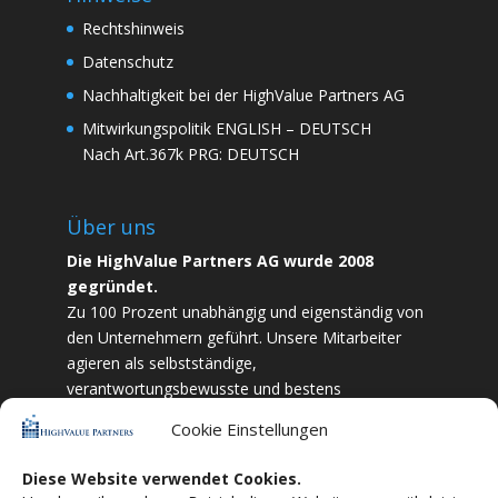
Rechtshinweis
Datenschutz
Nachhaltigkeit bei der HighValue Partners AG
Mitwirkungspolitik
ENGLISH
–
DEUTSCH
Nach Art.367k PRG:
DEUTSCH
Über uns
Die HighValue Partners AG wurde 2008
gegründet.
Zu 100 Prozent unabhängig und eigenständig von
den Unternehmern geführt. Unsere Mitarbeiter
agieren als selbstständige,
verantwortungsbewusste und bestens
ausgebildete Finanzfachkräfte. Durch Vertrauen
Cookie Einstellungen
und Zielstrebigkeit sind wir bestrebt das
bestmögliche für unsere Kunden zu liefern.
Diese Website verwendet Cookies.