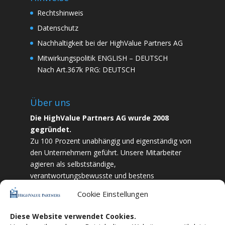
Rechtshinweis
Datenschutz
Nachhaltigkeit bei der HighValue Partners AG
Mitwirkungspolitik
ENGLISH
–
DEUTSCH
Nach Art.367k PRG:
DEUTSCH
Über uns
Die HighValue Partners AG wurde 2008
gegründet.
Zu 100 Prozent unabhängig und eigenständig von
den Unternehmern geführt. Unsere Mitarbeiter
agieren als selbstständige,
verantwortungsbewusste und bestens
ausgebildete Finanzfachkräfte. Durch Vertrauen
Cookie Einstellungen
und Zielstrebigkeit sind wir bestrebt das
bestmögliche für unsere Kunden zu liefern.
Diese Website verwendet Cookies.