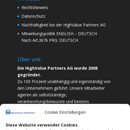
Rechtshinweis
Datenschutz
Nachhaltigkeit bei der HighValue Partners AG
Mitwirkungspolitik
ENGLISH
–
DEUTSCH
Nach Art.367k PRG:
DEUTSCH
Über uns
Die HighValue Partners AG wurde 2008
gegründet.
Zu 100 Prozent unabhängig und eigenständig von
den Unternehmern geführt. Unsere Mitarbeiter
agieren als selbstständige,
verantwortungsbewusste und bestens
ausgebildete Finanzfachkräfte. Durch Vertrauen
Cookie Einstellungen
und Zielstrebigkeit sind wir bestrebt das
bestmögliche für unsere Kunden zu liefern.
Diese Website verwendet Cookies.