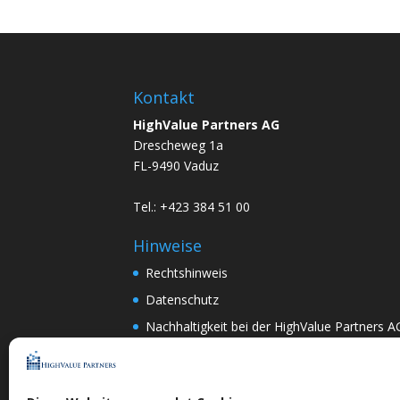
Kontakt
HighValue Partners AG
Drescheweg 1a
FL-9490 Vaduz
Tel.: +423 384 51 00
Hinweise
Rechtshinweis
Datenschutz
Nachhaltigkeit bei der HighValue Partners A
Mitwirkungspolitik
ENGLISH
–
DEUTSCH
Nach Art.367k PRG:
DEUTSCH