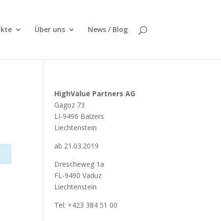
kte
Über uns
News / Blog
HighValue Partners AG
Gagoz 73
LI-9496 Balzers
Liechtenstein
ab 21.03.2019
Drescheweg 1a
FL-9490 Vaduz
Liechtenstein
Tel: +423 384 51 00