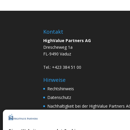
Kontakt
HighValue Partners AG
Drescheweg 1a
FL-9490 Vaduz
Tel.: +423 384 51 00
Hinweise
Rechtshinweis
Datenschutz
Nachhaltigkeit bei der HighValue Partners A
Mitwirkungspolitik
ENGLISH
–
DEUTSCH
Nach Art.367k PRG:
DEUTSCH