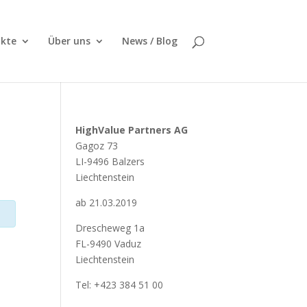
kte
Über uns
News / Blog
HighValue Partners AG
Gagoz 73
LI-9496 Balzers
Liechtenstein
ab 21.03.2019
Drescheweg 1a
FL-9490 Vaduz
Liechtenstein
Tel: +423 384 51 00