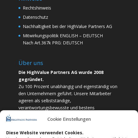
Rechtshinweis
Datenschutz
Nachhaltigkeit bei der HighValue Partners AG
Mitwirkungspolitik
ENGLISH
–
DEUTSCH
Nach Art.367k PRG:
DEUTSCH
Über uns
Die HighValue Partners AG wurde 2008
gegründet.
Zu 100 Prozent unabhängig und eigenständig von
den Unternehmern geführt. Unsere Mitarbeiter
agieren als selbstständige,
verantwortungsbewusste und bestens
ausgebildete Finanzfachkräfte. Durch Vertrauen
Cookie Einstellungen
und Zielstrebigkeit sind wir bestrebt das
bestmögliche für unsere Kunden zu liefern.
Diese Website verwendet Cookies.