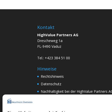
Kontakt
HighValue Partners AG
Drescheweg 1a
FL-9490 Vaduz
Tel.: +423 384 51 00
Hinweise
Rechtshinweis
Datenschutz
Nachhaltigkeit bei der HighValue Partners A
Mitwirkungspolitik
ENGLISH
–
DEUTSCH
Nach Art.367k PRG:
DEUTSCH