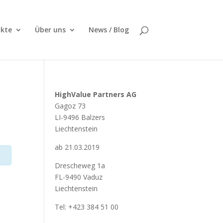
kte
Über uns
News / Blog
HighValue Partners AG
Gagoz 73
LI-9496 Balzers
Liechtenstein
ab 21.03.2019
Drescheweg 1a
FL-9490 Vaduz
Liechtenstein
Tel: +423 384 51 00