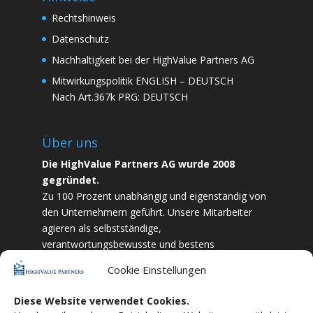
Rechtshinweis
Datenschutz
Nachhaltigkeit bei der HighValue Partners AG
Mitwirkungspolitik
ENGLISH
–
DEUTSCH
Nach Art.367k PRG:
DEUTSCH
Über uns
Die HighValue Partners AG wurde 2008
gegründet.
Zu 100 Prozent unabhängig und eigenständig von
den Unternehmern geführt. Unsere Mitarbeiter
agieren als selbstständige,
verantwortungsbewusste und bestens
ausgebildete Finanzfachkräfte. Durch Vertrauen
Cookie Einstellungen
und Zielstrebigkeit sind wir bestrebt das
bestmögliche für unsere Kunden zu liefern.
Diese Website verwendet Cookies.