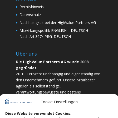
Rechtshinweis
Datenschutz
Nachhaltigkeit bei der HighValue Partners AG
Mitwirkungspolitik
ENGLISH
–
DEUTSCH
Nach Art.367k PRG:
DEUTSCH
Über uns
Die HighValue Partners AG wurde 2008
gegründet.
Zu 100 Prozent unabhängig und eigenständig von
den Unternehmern geführt. Unsere Mitarbeiter
agieren als selbstständige,
verantwortungsbewusste und bestens
ausgebildete Finanzfachkräfte. Durch Vertrauen
Cookie Einstellungen
und Zielstrebigkeit sind wir bestrebt das
bestmögliche für unsere Kunden zu liefern.
Diese Website verwendet Cookies.