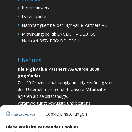
Rechtshinweis
Datenschutz
Nachhaltigkeit bei der HighValue Partners AG
Mitwirkungspolitik
ENGLISH
–
DEUTSCH
Nach Art.367k PRG:
DEUTSCH
Über uns
Die HighValue Partners AG wurde 2008
gegründet.
Zu 100 Prozent unabhängig und eigenständig von
den Unternehmern geführt. Unsere Mitarbeiter
agieren als selbstständige,
verantwortungsbewusste und bestens
ausgebildete Finanzfachkräfte. Durch Vertrauen
Cookie Einstellungen
und Zielstrebigkeit sind wir bestrebt das
bestmögliche für unsere Kunden zu liefern.
Diese Website verwendet Cookies.