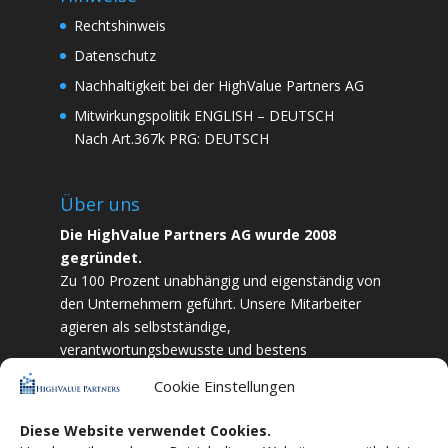
Rechtshinweis
Datenschutz
Nachhaltigkeit bei der HighValue Partners AG
Mitwirkungspolitik
ENGLISH
–
DEUTSCH
Nach Art.367k PRG:
DEUTSCH
Über uns
Die HighValue Partners AG wurde 2008
gegründet.
Zu 100 Prozent unabhängig und eigenständig von
den Unternehmern geführt. Unsere Mitarbeiter
agieren als selbstständige,
verantwortungsbewusste und bestens
ausgebildete Finanzfachkräfte. Durch Vertrauen
Cookie Einstellungen
und Zielstrebigkeit sind wir bestrebt das
bestmögliche für unsere Kunden zu liefern.
Diese Website verwendet Cookies.