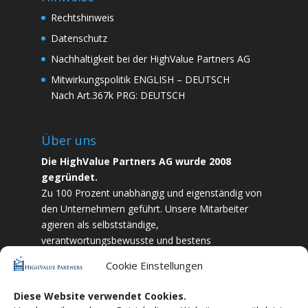
Rechtshinweis
Datenschutz
Nachhaltigkeit bei der HighValue Partners AG
Mitwirkungspolitik
ENGLISH
–
DEUTSCH
Nach Art.367k PRG:
DEUTSCH
Über uns
Die HighValue Partners AG wurde 2008
gegründet.
Zu 100 Prozent unabhängig und eigenständig von
den Unternehmern geführt. Unsere Mitarbeiter
agieren als selbstständige,
verantwortungsbewusste und bestens
ausgebildete Finanzfachkräfte. Durch Vertrauen
Cookie Einstellungen
und Zielstrebigkeit sind wir bestrebt das
bestmögliche für unsere Kunden zu liefern.
Diese Website verwendet Cookies.