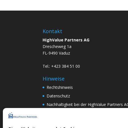
Kontakt
HighValue Partners AG
Drescheweg 1a
FL-9490 Vaduz
Tel.: +423 384 51 00
Hinweise
Rechtshinweis
Datenschutz
Nachhaltigkeit bei der HighValue Partners A
Mitwirkungspolitik
ENGLISH
–
DEUTSCH
Nach Art.367k PRG:
DEUTSCH