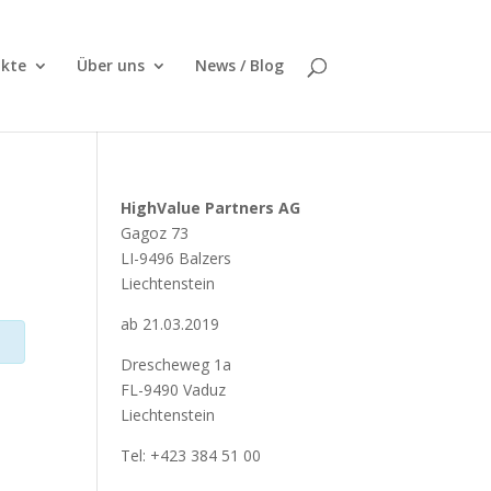
kte
Über uns
News / Blog
HighValue Partners AG
Gagoz 73
LI-9496 Balzers
Liechtenstein
ab 21.03.2019
Drescheweg 1a
FL-9490 Vaduz
Liechtenstein
Tel: +423 384 51 00