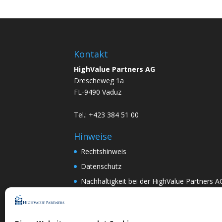
Kontakt
HighValue Partners AG
Drescheweg 1a
FL-9490 Vaduz
Tel.: +423 384 51 00
Hinweise
Rechtshinweis
Datenschutz
Nachhaltigkeit bei der HighValue Partners A
Mitwirkungspolitik
ENGLISH
–
DEUTSCH
Nach Art.367k PRG:
DEUTSCH