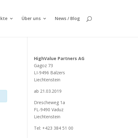
kte
Über uns
News / Blog
HighValue Partners AG
Gagoz 73
LI-9496 Balzers
Liechtenstein
ab 21.03.2019
Drescheweg 1a
FL-9490 Vaduz
Liechtenstein
Tel: +423 384 51 00