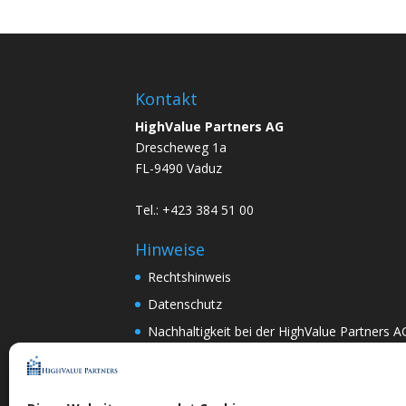
Kontakt
HighValue Partners AG
Drescheweg 1a
FL-9490 Vaduz
Tel.: +423 384 51 00
Hinweise
Rechtshinweis
Datenschutz
Nachhaltigkeit bei der HighValue Partners A
Mitwirkungspolitik
ENGLISH
–
DEUTSCH
Nach Art.367k PRG:
DEUTSCH