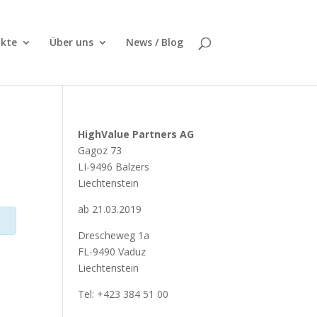
kte
Über uns
News / Blog
HighValue Partners AG
Gagoz 73
LI-9496 Balzers
Liechtenstein
ab 21.03.2019
Drescheweg 1a
FL-9490 Vaduz
Liechtenstein
Tel: +423 384 51 00