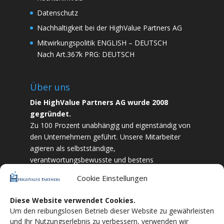
Datenschutz
Nachhaltigkeit bei der HighValue Partners AG
Mitwirkungspolitik
ENGLISH
–
DEUTSCH
Nach Art.367k PRG:
DEUTSCH
Über uns
Die HighValue Partners AG wurde 2008
gegründet.
Zu 100 Prozent unabhängig und eigenständig von
den Unternehmern geführt. Unsere Mitarbeiter
agieren als selbstständige,
verantwortungsbewusste und bestens
ausgebildete Finanzfachkräfte. Durch Vertrauen
Cookie Einstellungen
und Zielstrebigkeit sind wir bestrebt das
bestmögliche für unsere Kunden zu liefern.
Diese Website verwendet Cookies.
Um den reibungslosen Betrieb dieser Website zu gewährleisten
HighValue Partners ist Mitglied vom:
VuVL –
und Ihr Nutzungserlebnis zu verbessern, verwenden wir