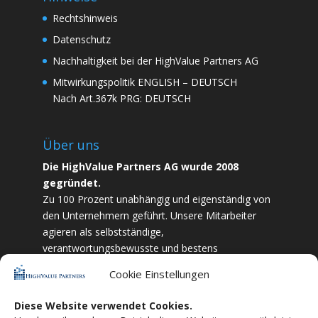
Rechtshinweis
Datenschutz
Nachhaltigkeit bei der HighValue Partners AG
Mitwirkungspolitik
ENGLISH
–
DEUTSCH
Nach Art.367k PRG:
DEUTSCH
Über uns
Die HighValue Partners AG wurde 2008
gegründet.
Zu 100 Prozent unabhängig und eigenständig von
den Unternehmern geführt. Unsere Mitarbeiter
agieren als selbstständige,
verantwortungsbewusste und bestens
ausgebildete Finanzfachkräfte. Durch Vertrauen
Cookie Einstellungen
und Zielstrebigkeit sind wir bestrebt das
bestmögliche für unsere Kunden zu liefern.
Diese Website verwendet Cookies.