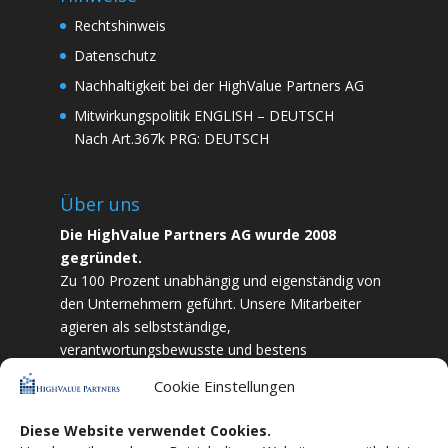
Rechtshinweis
Datenschutz
Nachhaltigkeit bei der HighValue Partners AG
Mitwirkungspolitik
ENGLISH
–
DEUTSCH
Nach Art.367k PRG:
DEUTSCH
Über uns
Die HighValue Partners AG wurde 2008
gegründet.
Zu 100 Prozent unabhängig und eigenständig von
den Unternehmern geführt. Unsere Mitarbeiter
agieren als selbstständige,
verantwortungsbewusste und bestens
ausgebildete Finanzfachkräfte. Durch Vertrauen
Cookie Einstellungen
und Zielstrebigkeit sind wir bestrebt das
bestmögliche für unsere Kunden zu liefern.
Diese Website verwendet Cookies.