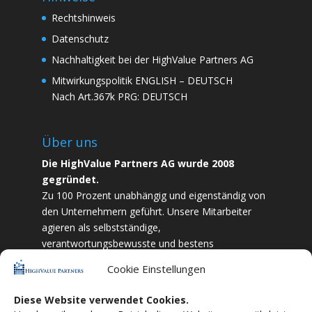
Rechtshinweis
Datenschutz
Nachhaltigkeit bei der HighValue Partners AG
Mitwirkungspolitik
ENGLISH
–
DEUTSCH
Nach Art.367k PRG:
DEUTSCH
Über uns
Die HighValue Partners AG wurde 2008
gegründet.
Zu 100 Prozent unabhängig und eigenständig von
den Unternehmern geführt. Unsere Mitarbeiter
agieren als selbstständige,
verantwortungsbewusste und bestens
ausgebildete Finanzfachkräfte. Durch Vertrauen
Cookie Einstellungen
und Zielstrebigkeit sind wir bestrebt das
bestmögliche für unsere Kunden zu liefern.
Diese Website verwendet Cookies.