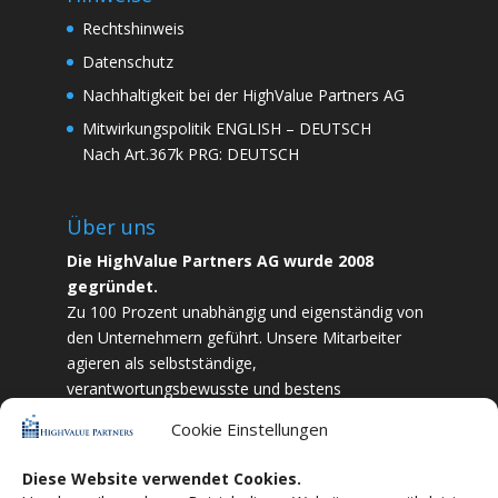
Rechtshinweis
Datenschutz
Nachhaltigkeit bei der HighValue Partners AG
Mitwirkungspolitik
ENGLISH
–
DEUTSCH
Nach Art.367k PRG:
DEUTSCH
Über uns
Die HighValue Partners AG wurde 2008
gegründet.
Zu 100 Prozent unabhängig und eigenständig von
den Unternehmern geführt. Unsere Mitarbeiter
agieren als selbstständige,
verantwortungsbewusste und bestens
ausgebildete Finanzfachkräfte. Durch Vertrauen
Cookie Einstellungen
und Zielstrebigkeit sind wir bestrebt das
bestmögliche für unsere Kunden zu liefern.
Diese Website verwendet Cookies.