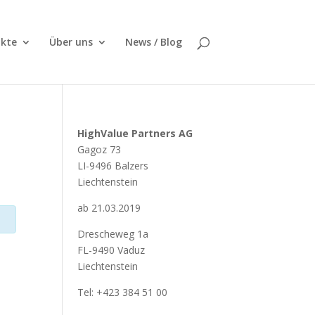
kte
Über uns
News / Blog
HighValue Partners AG
Gagoz 73
LI-9496 Balzers
Liechtenstein
ab 21.03.2019
Drescheweg 1a
FL-9490 Vaduz
Liechtenstein
Tel: +423 384 51 00