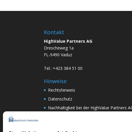
Kontakt
HighValue Partners AG
Drescheweg 1a
FL-9490 Vaduz
Tel.: +423 384 51 00
Hinweise
Rechtshinweis
Datenschutz
Nachhaltigkeit bei der HighValue Partners A
Mitwirkungspolitik
ENGLISH
–
DEUTSCH
Nach Art.367k PRG:
DEUTSCH