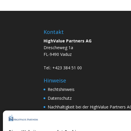
Kontakt
HighValue Partners AG
Drescheweg 1a
FL-9490 Vaduz
Tel.: +423 384 51 00
Hinweise
Rechtshinweis
Datenschutz
Nachhaltigkeit bei der HighValue Partners A
Mitwirkungspolitik
ENGLISH
–
DEUTSCH
Nach Art.367k PRG:
DEUTSCH