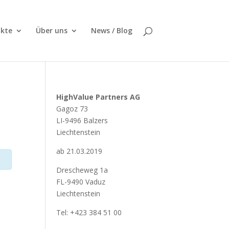
kte
Über uns
News / Blog
HighValue Partners AG
Gagoz 73
LI-9496 Balzers
Liechtenstein
ab 21.03.2019
Drescheweg 1a
FL-9490 Vaduz
Liechtenstein
Tel: +423 384 51 00