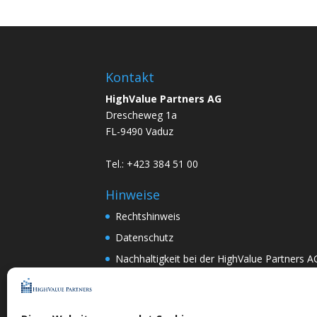
Kontakt
HighValue Partners AG
Drescheweg 1a
FL-9490 Vaduz
Tel.: +423 384 51 00
Hinweise
Rechtshinweis
Datenschutz
Nachhaltigkeit bei der HighValue Partners A
Mitwirkungspolitik
ENGLISH
–
DEUTSCH
Nach Art.367k PRG:
DEUTSCH