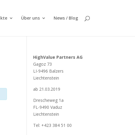
kte
Über uns
News / Blog
HighValue Partners AG
Gagoz 73
LI-9496 Balzers
Liechtenstein
ab 21.03.2019
Drescheweg 1a
FL-9490 Vaduz
Liechtenstein
Tel: +423 384 51 00