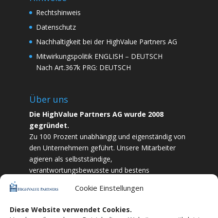
Rechtshinweis
Datenschutz
Nachhaltigkeit bei der HighValue Partners AG
Mitwirkungspolitik
ENGLISH
–
DEUTSCH
Nach Art.367k PRG:
DEUTSCH
Über uns
Die HighValue Partners AG wurde 2008
gegründet.
Zu 100 Prozent unabhängig und eigenständig von
den Unternehmern geführt. Unsere Mitarbeiter
agieren als selbstständige,
verantwortungsbewusste und bestens
ausgebildete Finanzfachkräfte. Durch Vertrauen
Cookie Einstellungen
und Zielstrebigkeit sind wir bestrebt das
bestmögliche für unsere Kunden zu liefern.
Diese Website verwendet Cookies.