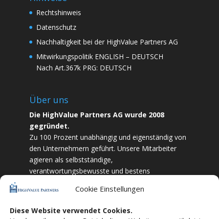
Rechtshinweis
Datenschutz
Nachhaltigkeit bei der HighValue Partners AG
Mitwirkungspolitik
ENGLISH
–
DEUTSCH
Nach Art.367k PRG:
DEUTSCH
Über uns
Die HighValue Partners AG wurde 2008
gegründet.
Zu 100 Prozent unabhängig und eigenständig von
den Unternehmern geführt. Unsere Mitarbeiter
agieren als selbstständige,
verantwortungsbewusste und bestens
ausgebildete Finanzfachkräfte. Durch Vertrauen
Cookie Einstellungen
und Zielstrebigkeit sind wir bestrebt das
bestmögliche für unsere Kunden zu liefern.
Diese Website verwendet Cookies.