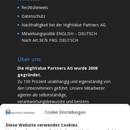
Rechtshinweis
Datenschutz
Nachhaltigkeit bei der HighValue Partners AG
Mitwirkungspolitik
ENGLISH
–
DEUTSCH
Nach Art.367k PRG:
DEUTSCH
Über uns
Die HighValue Partners AG wurde 2008
gegründet.
Zu 100 Prozent unabhängig und eigenständig von
den Unternehmern geführt. Unsere Mitarbeiter
agieren als selbstständige,
verantwortungsbewusste und bestens
ausgebildete Finanzfachkräfte. Durch Vertrauen
Cookie Einstellungen
und Zielstrebigkeit sind wir bestrebt das
bestmögliche für unsere Kunden zu liefern.
Diese Website verwendet Cookies.