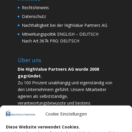
Rechtshinweis
Datenschutz
Nachhaltigkeit bei der HighValue Partners AG
Mitwirkungspolitik
ENGLISH
–
DEUTSCH
Nach Art.367k PRG:
DEUTSCH
Über uns
Die HighValue Partners AG wurde 2008
gegründet.
Zu 100 Prozent unabhängig und eigenständig von
den Unternehmern geführt. Unsere Mitarbeiter
agieren als selbstständige,
verantwortungsbewusste und bestens
ausgebildete Finanzfachkräfte. Durch Vertrauen
Cookie Einstellungen
und Zielstrebigkeit sind wir bestrebt das
bestmögliche für unsere Kunden zu liefern.
Diese Website verwendet Cookies.