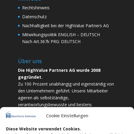
Rechtshinweis
Datenschutz
Nachhaltigkeit bei der HighValue Partners AG
Mitwirkungspolitik
ENGLISH
–
DEUTSCH
Nach Art.367k PRG:
DEUTSCH
Über uns
Die HighValue Partners AG wurde 2008
gegründet.
Zu 100 Prozent unabhängig und eigenständig von
den Unternehmern geführt. Unsere Mitarbeiter
agieren als selbstständige,
verantwortungsbewusste und bestens
ausgebildete Finanzfachkräfte. Durch Vertrauen
Cookie Einstellungen
und Zielstrebigkeit sind wir bestrebt das
bestmögliche für unsere Kunden zu liefern.
Diese Website verwendet Cookies.