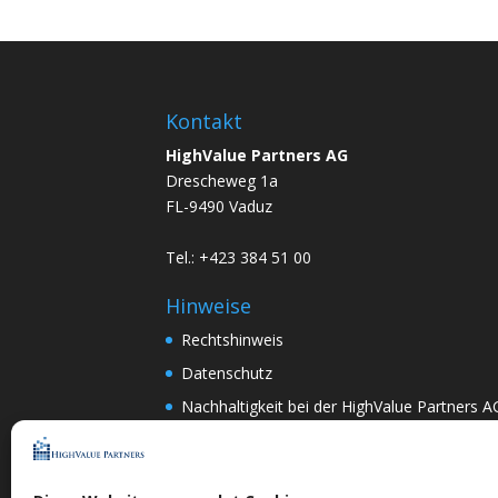
Kontakt
HighValue Partners AG
Drescheweg 1a
FL-9490 Vaduz
Tel.: +423 384 51 00
Hinweise
Rechtshinweis
Datenschutz
Nachhaltigkeit bei der HighValue Partners A
Mitwirkungspolitik
ENGLISH
–
DEUTSCH
Nach Art.367k PRG:
DEUTSCH