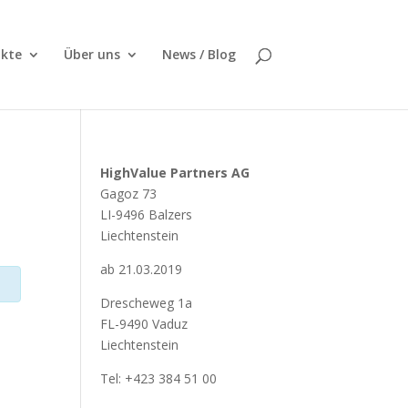
kte
Über uns
News / Blog
HighValue Partners AG
Gagoz 73
LI-9496 Balzers
Liechtenstein
ab 21.03.2019
Drescheweg 1a
FL-9490 Vaduz
Liechtenstein
Tel: +423 384 51 00