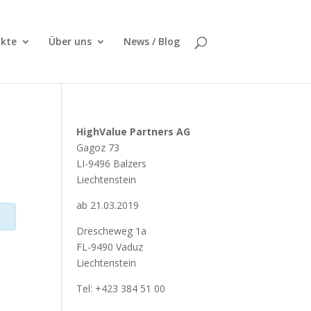
kte
Über uns
News / Blog
HighValue Partners AG
Gagoz 73
LI-9496 Balzers
Liechtenstein
ab 21.03.2019
Drescheweg 1a
FL-9490 Vaduz
Liechtenstein
Tel: +423 384 51 00