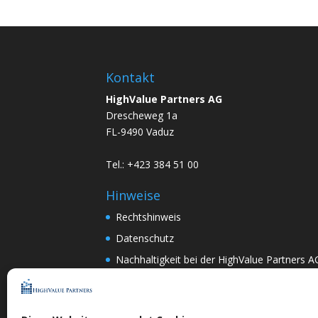
Kontakt
HighValue Partners AG
Drescheweg 1a
FL-9490 Vaduz
Tel.: +423 384 51 00
Hinweise
Rechtshinweis
Datenschutz
Nachhaltigkeit bei der HighValue Partners A
Mitwirkungspolitik
ENGLISH
–
DEUTSCH
Nach Art.367k PRG:
DEUTSCH