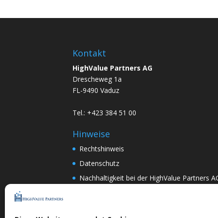
Kontakt
HighValue Partners AG
Drescheweg 1a
FL-9490 Vaduz
Tel.: +423 384 51 00
Hinweise
Rechtshinweis
Datenschutz
Nachhaltigkeit bei der HighValue Partners A
Mitwirkungspolitik
ENGLISH
–
DEUTSCH
Nach Art.367k PRG:
DEUTSCH