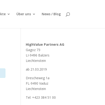
kte
Über uns
News / Blog
HighValue Partners AG
Gagoz 73
LI-9496 Balzers
Liechtenstein
ab 21.03.2019
Drescheweg 1a
FL-9490 Vaduz
Liechtenstein
Tel: +423 384 51 00