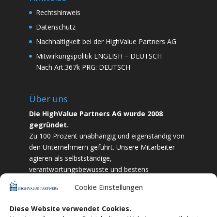
Rechtshinweis
Datenschutz
Nachhaltigkeit bei der HighValue Partners AG
Mitwirkungspolitik
ENGLISH
–
DEUTSCH
Nach Art.367k PRG:
DEUTSCH
Über uns
Die HighValue Partners AG wurde 2008
gegründet.
Zu 100 Prozent unabhängig und eigenständig von
den Unternehmern geführt. Unsere Mitarbeiter
agieren als selbstständige,
verantwortungsbewusste und bestens
ausgebildete Finanzfachkräfte. Durch Vertrauen
Cookie Einstellungen
und Zielstrebigkeit sind wir bestrebt das
bestmögliche für unsere Kunden zu liefern.
Diese Website verwendet Cookies.