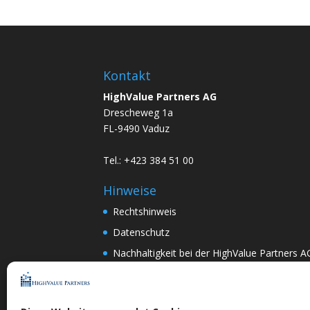
Kontakt
HighValue Partners AG
Drescheweg 1a
FL-9490 Vaduz
Tel.: +423 384 51 00
Hinweise
Rechtshinweis
Datenschutz
Nachhaltigkeit bei der HighValue Partners A
Mitwirkungspolitik
ENGLISH
–
DEUTSCH
Nach Art.367k PRG:
DEUTSCH