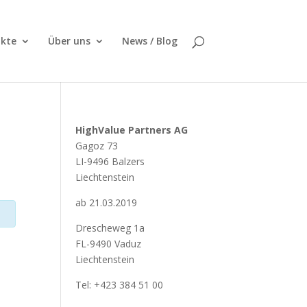
kte
Über uns
News / Blog
HighValue Partners AG
Gagoz 73
LI-9496 Balzers
Liechtenstein
ab 21.03.2019
Drescheweg 1a
FL-9490 Vaduz
Liechtenstein
Tel: +423 384 51 00