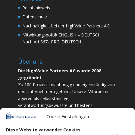
Rechtshinweis
Datenschutz
Nachhaltigkeit bei der HighValue Partners AG
Mitwirkungspolitik
ENGLISH
–
DEUTSCH
Nach Art.367k PRG:
DEUTSCH
Über uns
Die HighValue Partners AG wurde 2008
gegründet.
Zu 100 Prozent unabhängig und eigenständig von
den Unternehmern geführt. Unsere Mitarbeiter
agieren als selbstständige,
verantwortungsbewusste und bestens
ausgebildete Finanzfachkräfte. Durch Vertrauen
Cookie Einstellungen
und Zielstrebigkeit sind wir bestrebt das
bestmögliche für unsere Kunden zu liefern.
Diese Website verwendet Cookies.