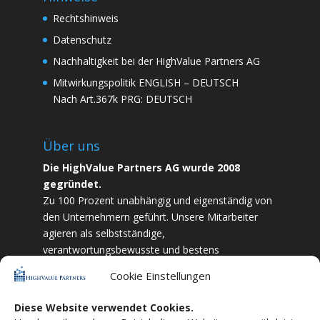
Rechtshinweis
Datenschutz
Nachhaltigkeit bei der HighValue Partners AG
Mitwirkungspolitik
ENGLISH
–
DEUTSCH
Nach Art.367k PRG:
DEUTSCH
Über uns
Die HighValue Partners AG wurde 2008
gegründet.
Zu 100 Prozent unabhängig und eigenständig von
den Unternehmern geführt. Unsere Mitarbeiter
agieren als selbstständige,
verantwortungsbewusste und bestens
ausgebildete Finanzfachkräfte. Durch Vertrauen
Cookie Einstellungen
und Zielstrebigkeit sind wir bestrebt das
bestmögliche für unsere Kunden zu liefern.
Diese Website verwendet Cookies.