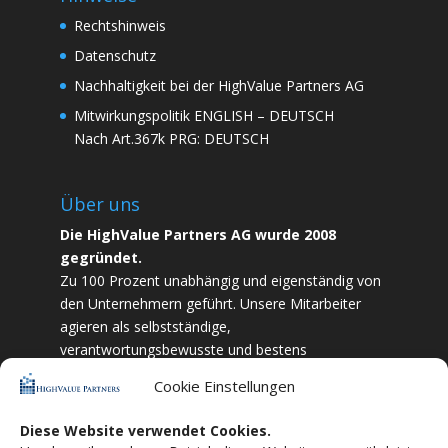
Rechtshinweis
Datenschutz
Nachhaltigkeit bei der HighValue Partners AG
Mitwirkungspolitik
ENGLISH
–
DEUTSCH
Nach Art.367k PRG:
DEUTSCH
Über uns
Die HighValue Partners AG wurde 2008
gegründet.
Zu 100 Prozent unabhängig und eigenständig von
den Unternehmern geführt. Unsere Mitarbeiter
agieren als selbstständige,
verantwortungsbewusste und bestens
ausgebildete Finanzfachkräfte. Durch Vertrauen
Cookie Einstellungen
und Zielstrebigkeit sind wir bestrebt das
bestmögliche für unsere Kunden zu liefern.
Diese Website verwendet Cookies.