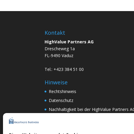
Kontakt
HighValue Partners AG
Drescheweg 1a
FL-9490 Vaduz
Tel.: +423 384 51 00
Hinweise
Rechtshinweis
Datenschutz
Nachhaltigkeit bei der HighValue Partners A
Mitwirkungspolitik
ENGLISH
–
DEUTSCH
Nach Art.367k PRG:
DEUTSCH