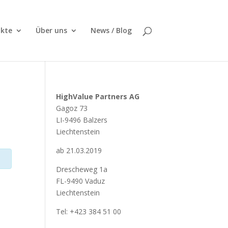
kte
Über uns
News / Blog
HighValue Partners AG
Gagoz 73
LI-9496 Balzers
Liechtenstein
ab 21.03.2019
Drescheweg 1a
FL-9490 Vaduz
Liechtenstein
Tel: +423 384 51 00