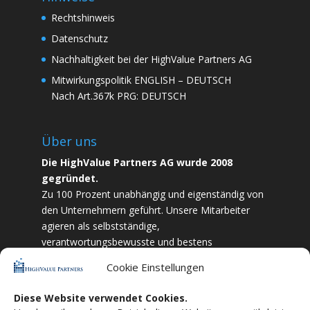
Rechtshinweis
Datenschutz
Nachhaltigkeit bei der HighValue Partners AG
Mitwirkungspolitik
ENGLISH
–
DEUTSCH
Nach Art.367k PRG:
DEUTSCH
Über uns
Die HighValue Partners AG wurde 2008
gegründet.
Zu 100 Prozent unabhängig und eigenständig von
den Unternehmern geführt. Unsere Mitarbeiter
agieren als selbstständige,
verantwortungsbewusste und bestens
ausgebildete Finanzfachkräfte. Durch Vertrauen
Cookie Einstellungen
und Zielstrebigkeit sind wir bestrebt das
bestmögliche für unsere Kunden zu liefern.
Diese Website verwendet Cookies.