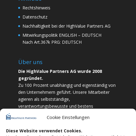
Rechtshinweis
Datenschutz
Nachhaltigkeit bei der HighValue Partners AG
Mitwirkungspolitik
ENGLISH
–
DEUTSCH
Nach Art.367k PRG:
DEUTSCH
Über uns
Die HighValue Partners AG wurde 2008
gegründet.
Zu 100 Prozent unabhängig und eigenständig von
den Unternehmern geführt. Unsere Mitarbeiter
agieren als selbstständige,
verantwortungsbewusste und bestens
ausgebildete Finanzfachkräfte. Durch Vertrauen
Cookie Einstellungen
und Zielstrebigkeit sind wir bestrebt das
bestmögliche für unsere Kunden zu liefern.
Diese Website verwendet Cookies.