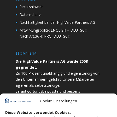
Rechtshinweis
Datenschutz
Nachhaltigkeit bei der HighValue Partners AG
Mitwirkungspolitik
ENGLISH
–
DEUTSCH
Nach Art.367k PRG:
DEUTSCH
Über uns
Die HighValue Partners AG wurde 2008
gegründet.
Zu 100 Prozent unabhängig und eigenständig von
den Unternehmern geführt. Unsere Mitarbeiter
agieren als selbstständige,
verantwortungsbewusste und bestens
ausgebildete Finanzfachkräfte. Durch Vertrauen
Cookie Einstellungen
und Zielstrebigkeit sind wir bestrebt das
bestmögliche für unsere Kunden zu liefern.
Diese Website verwendet Cookies.