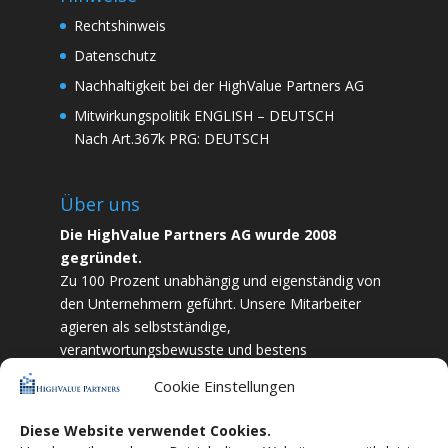
Rechtshinweis
Datenschutz
Nachhaltigkeit bei der HighValue Partners AG
Mitwirkungspolitik
ENGLISH
–
DEUTSCH
Nach Art.367k PRG:
DEUTSCH
Über uns
Die HighValue Partners AG wurde 2008
gegründet.
Zu 100 Prozent unabhängig und eigenständig von
den Unternehmern geführt. Unsere Mitarbeiter
agieren als selbstständige,
verantwortungsbewusste und bestens
ausgebildete Finanzfachkräfte. Durch Vertrauen
Cookie Einstellungen
und Zielstrebigkeit sind wir bestrebt das
bestmögliche für unsere Kunden zu liefern.
Diese Website verwendet Cookies.