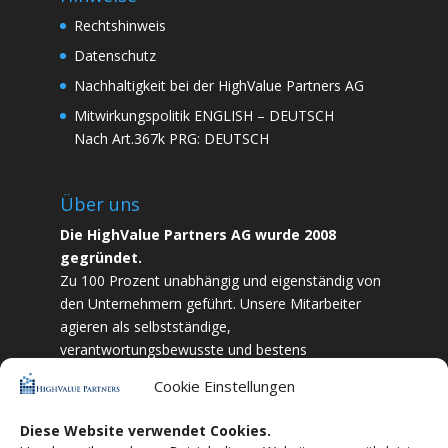
Rechtshinweis
Datenschutz
Nachhaltigkeit bei der HighValue Partners AG
Mitwirkungspolitik
ENGLISH
–
DEUTSCH
Nach Art.367k PRG:
DEUTSCH
Über uns
Die HighValue Partners AG wurde 2008
gegründet.
Zu 100 Prozent unabhängig und eigenständig von
den Unternehmern geführt. Unsere Mitarbeiter
agieren als selbstständige,
verantwortungsbewusste und bestens
ausgebildete Finanzfachkräfte. Durch Vertrauen
Cookie Einstellungen
und Zielstrebigkeit sind wir bestrebt das
bestmögliche für unsere Kunden zu liefern.
Diese Website verwendet Cookies.