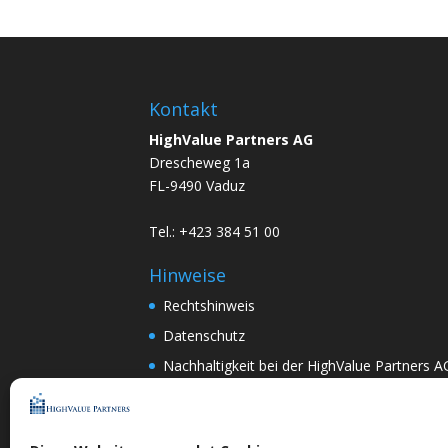
Kontakt
HighValue Partners AG
Drescheweg 1a
FL-9490 Vaduz
Tel.: +423 384 51 00
Hinweise
Rechtshinweis
Datenschutz
Nachhaltigkeit bei der HighValue Partners A
Mitwirkungspolitik
ENGLISH
–
DEUTSCH
Nach Art.367k PRG:
DEUTSCH