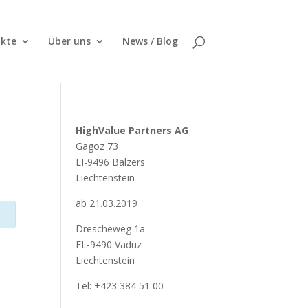
kte
Über uns
News / Blog
HighValue Partners AG
Gagoz 73
LI-9496 Balzers
Liechtenstein
ab 21.03.2019
Drescheweg 1a
FL-9490 Vaduz
Liechtenstein
Tel: +423 384 51 00