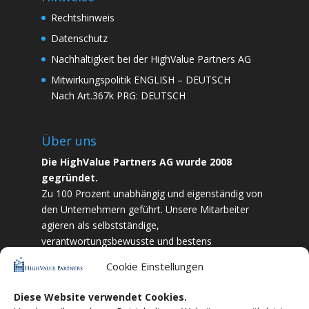
Rechtshinweis
Datenschutz
Nachhaltigkeit bei der HighValue Partners AG
Mitwirkungspolitik
ENGLISH
–
DEUTSCH
Nach Art.367k PRG:
DEUTSCH
Über uns
Die HighValue Partners AG wurde 2008
gegründet.
Zu 100 Prozent unabhängig und eigenständig von
den Unternehmern geführt. Unsere Mitarbeiter
agieren als selbstständige,
verantwortungsbewusste und bestens
ausgebildete Finanzfachkräfte. Durch Vertrauen
Cookie Einstellungen
und Zielstrebigkeit sind wir bestrebt das
bestmögliche für unsere Kunden zu liefern.
Diese Website verwendet Cookies.