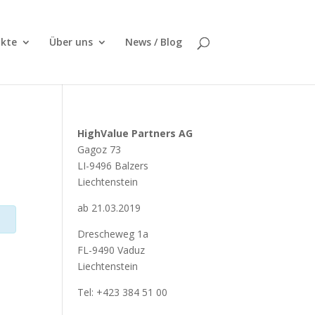
kte
Über uns
News / Blog
HighValue Partners AG
Gagoz 73
LI-9496 Balzers
Liechtenstein
ab 21.03.2019
Drescheweg 1a
FL-9490 Vaduz
Liechtenstein
Tel: +423 384 51 00