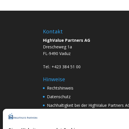
Kontakt
HighValue Partners AG
Drescheweg 1a
FL-9490 Vaduz
Tel.: +423 384 51 00
Hinweise
Rechtshinweis
Datenschutz
Nachhaltigkeit bei der HighValue Partners A
Mitwirkungspolitik
ENGLISH
–
DEUTSCH
Nach Art.367k PRG:
DEUTSCH